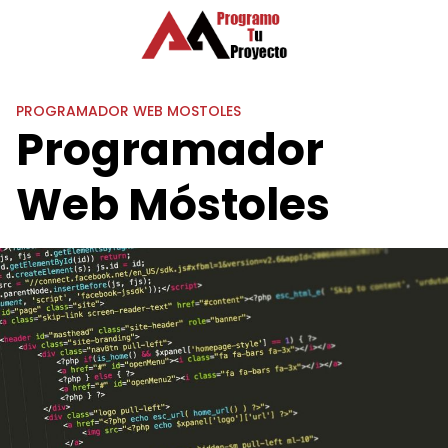
Saltar
al
contenido
PROGRAMADOR WEB MOSTOLES
Programador
Web Móstoles