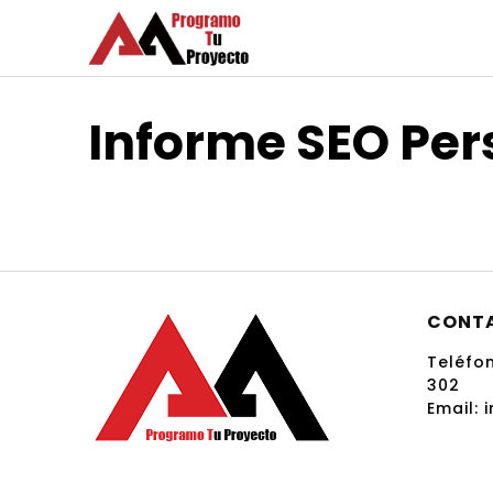
Saltar
al
contenido
Informe SEO Per
CONT
Teléfo
302
Email: